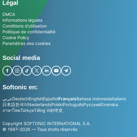
Légal
DMCA
Informations légales
Conditions d’utilisation
Politique de confidentialité
Cookie Policy
Paramètres des cookies
Social media
Softonic en:
عربي
Deutsch
English
Español
Français
Bahasa Indonesia
Italiano
日本語
한국어
Nederlands
Polski
Português
Русский
Svenska
ภาษาไทย
Türkçe
Tiếng Việt
中文
Copyright SOFTONIC INTERNATIONAL S.A.
© 1997–2026 — Tous droits réservés