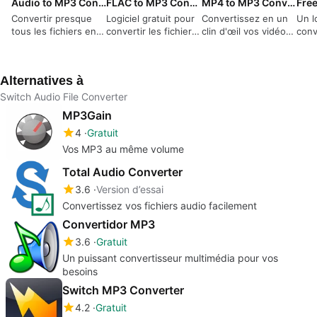
Audio to MP3 Converter
FLAC to MP3 Converter
MP4 to MP3 Converter
Convertir presque
Logiciel gratuit pour
Convertissez en un
Un l
tous les fichiers en
convertir les fichiers
clin d'œil vos vidéos
conv
MP3
FLAC en format MP3
MP4 en MP3
vidé
audi
Alternatives à
Switch Audio File Converter
MP3Gain
4
Gratuit
Vos MP3 au même volume
Total Audio Converter
3.6
Version d’essai
Convertissez vos fichiers audio facilement
Convertidor MP3
3.6
Gratuit
Un puissant convertisseur multimédia pour vos
besoins
Switch MP3 Converter
4.2
Gratuit